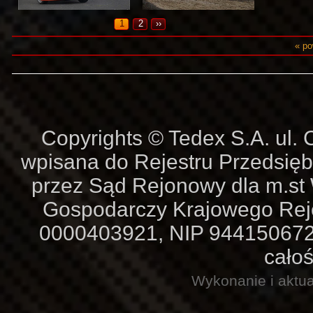
1
2
››
« po
Copyrights © Tedex S.A. ul
wpisana do Rejestru Przedsię
przez Sąd Rejonowy dla m.st
Gospodarczy Krajowego Re
0000403921, NIP 9441506727,
całoś
Wykonanie i aktua