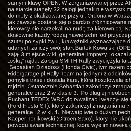
samym klasę OPEN. W zorganizowanej przez AK
na starcie stanęły 32 załogi jednak nie wszystki
do mety zlokalizowanej przy ul. Ordona w Warsz
jak zawsze postarał się o bardzo zróżnicowane 
kierowcy nie narzekali na nudę za kierownicą. Na
dosłownie każdy rodzaj nawierzchni od przyczep
szuter po sypki żwir , krawężniki wyznaczające
udanych zaliczy swój start Bartek Kowalski (OPE
zajął 3 miejsce w kl. generalnej imprezy i okazał
„ośką” rajdu. Załoga SMITH Rally zwyciężyła takż
Sebastian Dziadosz (Honda Civic), tym razem p
Ridergarage.pl Rally Team na jednym z odcinkó
pomyliła trasę i dostała karę, która kosztowała ic
rajdzie. Ostatecznie Sebastian zakończył zmaga
generalce oraz 2 w klasie 3. Po długiej nieobec
Pucharu TEDEX WRC do rywalizacji włączył się
(Ford Fiesta ST), który zakończył zmagania na 7
generalce i 2 w kl. 4. Niewątpliwie o dużym pe
Kacper Terlikowski (Citroen Saxo), który nie uko
powodu awarii technicznej, która wyeliminowała 