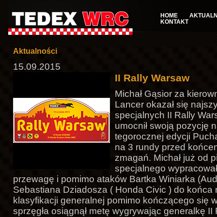
HOME
AKTUALN
KONTAKT
Aktualności
15.09.2015
II Rally Warsaw
Michał Gąsior za kierown
Lancer okazał się najsz
specjalnych II Rally W
umocnił swoją pozycję na
tegorocznej edycji Pu
na 3 rundy przed końce
zmagań. Michał już od 
specjalnego wypracował
przewagę i pomimo ataków Bartka Winiarka (Audi 
Sebastiana Dziadosza ( Honda Civic ) do końca 
klasyfikacji generalnej pomimo kończącego się 
sprzęgła osiągnął metę wygrywając generalkę II