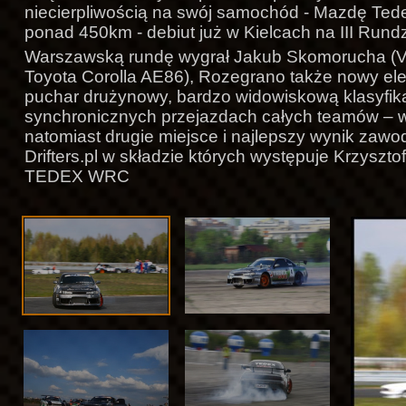
niecierpliwością na swój samochód - Mazdę Te
ponad 450km - debiut już w Kielcach na III Run
Warszawską rundę wygrał Jakub Skomorucha (V
Toyota Corolla AE86), Rozegrano także nowy e
puchar drużynowy, bardzo widowiskową klasyfika
synchronicznych przejazdach całych teamów – w
natomiast drugie miejsce i najlepszy wynik zawod
Drifters.pl w składzie których występuje Krzyszto
TEDEX WRC