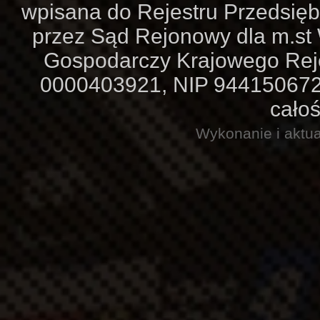
wpisana do Rejestru Przedsię
przez Sąd Rejonowy dla m.st
Gospodarczy Krajowego Re
0000403921, NIP 9441506727,
całoś
Wykonanie i aktua