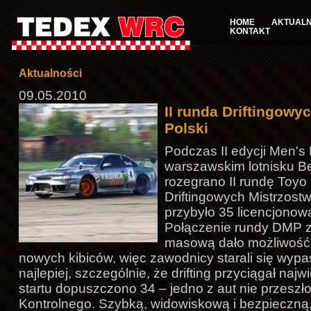
HOME
AKTUALN
KONTAKT
Aktualności
09.05.2010
II runda Driftingowy
Polski
Podczas II edycji Men's
warszawskim lotnisku B
rozegrano II rundę Toyo 
Driftingowych Mistrzostw
przybyło 35 licencjono
Połączenie rundy DMP z
masową dało możliwość 
nowych kibiców, więc zawodnicy starali się wypa
najlepiej, szczególnie, że drifting przyciągał najw
startu dopuszczono 34 – jedno z aut nie przeszł
Kontrolnego. Szybką, widowiskową i bezpieczną