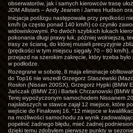
obserwatorów, jak i samych kierowców trasę ułożyl
JDM Allstars – Andy Jeanen i James Hudson ora
Inicjacja poślizgu następowała przy prędkości ni
km/h (a często ponad 140 km/h) co czyniło zaw
widowiskowymi. Po dwóch szybkich łukach kiero
pokonania długi prawy łuk, później wolniejszą, te
trasy ze ścianą, do której musieli precyzyjnie zbl
(prędkości w tym miejscu sięgały 70 – 80 km/h),
przejazd na szerokim zakręcie, który trzeba był
w podłodze.
Rozegrane w sobotę, 8 maja eliminacje obfitował
do Top16 nie wszedł Grzegorz Staszewski (Mazd
Rosłon (Nissan 200SX), Grzegorz Hypki (BMW 
Jańczak (BMW Z3) i Bartek Chrzanowski (BMW E
Terej wypożyczonym samochodem Nissanem 20
najsłabszych w stawce zajął 12 miejsce, które p
wejście do Finałowej 16. "12 miejsce w kwalifik
na możliwości samochodu za wynik zadowalając
popełnić żadnego błędu, mieć żadnej podniesionej
dzięki temu zdobyłem pierwsze punkty w sezoni